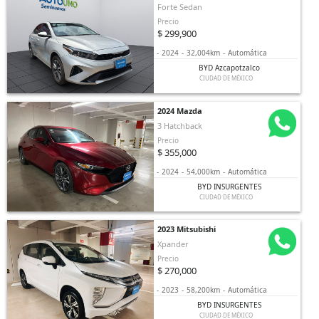
Forte Sedan
Precio
$ 299,900
-
2024
-
32,004km
-
Automática
BYD Azcapotzalco
CIUDAD DE MÉXICO
2024 Mazda
3 Hatchback
Precio
$ 355,000
-
2024
-
54,000km
-
Automática
BYD INSURGENTES
CIUDAD DE MÉXICO
2023 Mitsubishi
Xpander
Precio
$ 270,000
-
2023
-
58,200km
-
Automática
BYD INSURGENTES
CIUDAD DE MÉXICO