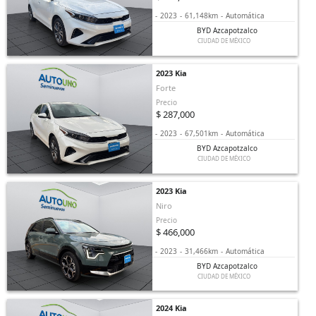
-
2023
-
61,148km
-
Automática
BYD Azcapotzalco
CIUDAD DE MÉXICO
2023 Kia
Forte
Precio
$ 287,000
-
2023
-
67,501km
-
Automática
BYD Azcapotzalco
CIUDAD DE MÉXICO
2023 Kia
Niro
Precio
$ 466,000
-
2023
-
31,466km
-
Automática
BYD Azcapotzalco
CIUDAD DE MÉXICO
2024 Kia