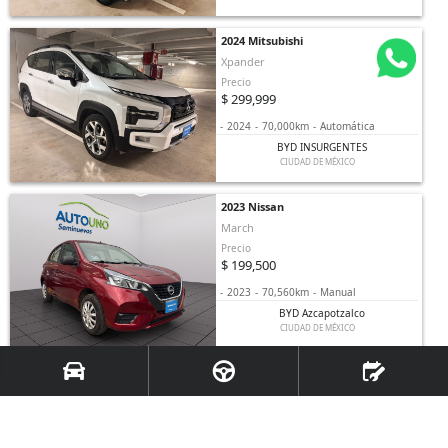
2024 Mitsubishi
Xpander
Precio
$ 299,999
-
2024
-
70,000km
-
Automática
BYD INSURGENTES
CIUDAD DE MÉXICO
2023 Nissan
March
Precio
$ 199,500
-
2023
-
70,560km
-
Manual
BYD Azcapotzalco
CIUDAD DE MÉXICO
2023 Nissan
X-Trail E-Power
Precio
$ 510,000