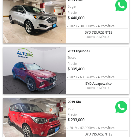
Edge
Precio
$ 440,000
-
2023
-
30,000km
-
Automática
BYD INSURGENTES
CIUDAD DE MÉXICO
2023 Hyundai
Tucson
Precio
$ 395,400
-
2023
-
63,076km
-
Automática
BYD Azcapotzalco
CIUDAD DE MÉXICO
2019 Kia
Soul
Precio
$ 233,000
-
2019
-
47,000km
-
Automática
BYD INSURGENTES