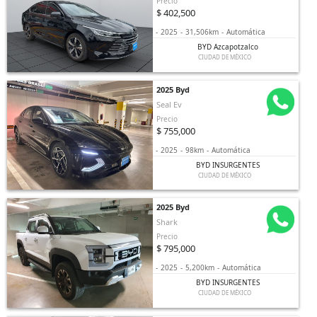
Precio
$ 402,500
-
2025
-
31,506km
-
Automática
BYD Azcapotzalco
CIUDAD DE MÉXICO
2025 Byd
Seal Ev
Precio
$ 755,000
-
2025
-
98km
-
Automática
BYD INSURGENTES
CIUDAD DE MÉXICO
2025 Byd
Shark
Precio
$ 795,000
-
2025
-
5,200km
-
Automática
BYD INSURGENTES
CIUDAD DE MÉXICO