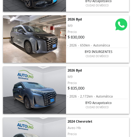
BYD Azcapotzalco
CIUDAD DE MÉXICO
2026 Byd
M9
Precio
$ 830,000
-
2026
-
650km
-
Automática
BYD INSURGENTES
CIUDAD DE MÉXICO
2026 Byd
M9
Precio
$ 835,000
-
2026
-
2,172km
-
Automática
BYD Azcapotzalco
CIUDAD DE MÉXICO
2024 Chevrolet
Aveo Hb
Precio