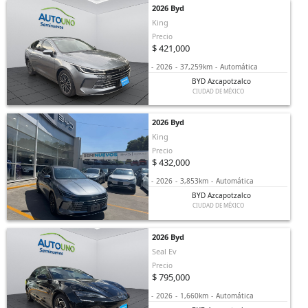
2026 Byd
King
Precio
$ 421,000
-
2026
-
37,259km
-
Automática
BYD Azcapotzalco
CIUDAD DE MÉXICO
2026 Byd
King
Precio
$ 432,000
-
2026
-
3,853km
-
Automática
BYD Azcapotzalco
CIUDAD DE MÉXICO
2026 Byd
Seal Ev
Precio
$ 795,000
-
2026
-
1,660km
-
Automática