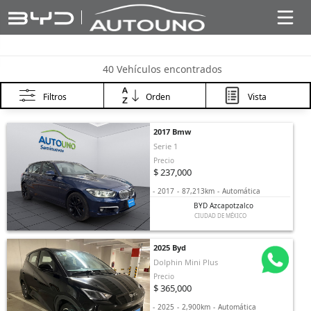
40 Vehículos encontrados
Filtros
Orden
Vista
2017 Bmw
Serie 1
Precio
$ 237,000
-
2017
-
87,213km
-
Automática
BYD Azcapotzalco
CIUDAD DE MÉXICO
2025 Byd
Dolphin Mini Plus
Precio
$ 365,000
-
2025
-
2,900km
-
Automática