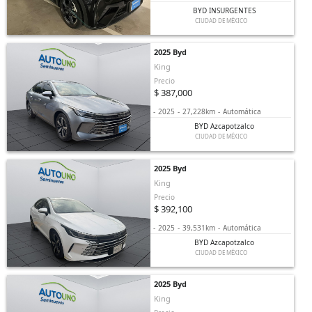
BYD INSURGENTES
CIUDAD DE MÉXICO
2025 Byd
King
Precio
$ 387,000
-
2025
-
27,228km
-
Automática
BYD Azcapotzalco
CIUDAD DE MÉXICO
2025 Byd
King
Precio
$ 392,100
-
2025
-
39,531km
-
Automática
BYD Azcapotzalco
CIUDAD DE MÉXICO
2025 Byd
King