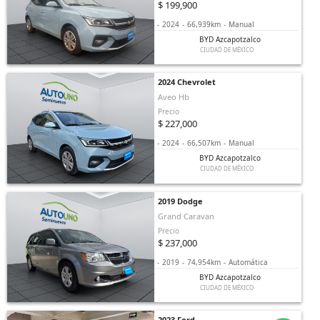
$ 199,900
-
2024
-
66,939km
-
Manual
BYD Azcapotzalco
CIUDAD DE MÉXICO
2024 Chevrolet
Aveo Hb
Precio
$ 227,000
-
2024
-
66,507km
-
Manual
BYD Azcapotzalco
CIUDAD DE MÉXICO
2019 Dodge
Grand Caravan
Precio
$ 237,000
-
2019
-
74,954km
-
Automática
BYD Azcapotzalco
CIUDAD DE MÉXICO
2023 Ford